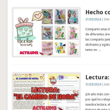
Hecho c
31/03/2024
| Entr
Comparto unas im
de diferentes áre
las comparto junt
disfruteis y sigá
tanto en …
Lectura:
31/03/2024
| Entr
¡Un año más con 
por qué los reloj
nuestra lectura, e
historia de esta 