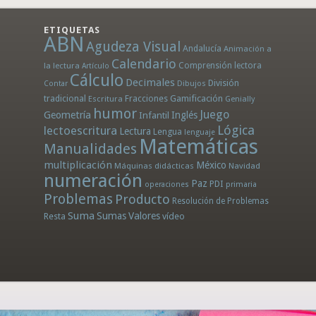
ETIQUETAS
ABN
Agudeza Visual
Andalucía
Animación a
Calendario
la lectura
Comprensión lectora
Artículo
Cálculo
Decimales
División
Dibujos
Contar
tradicional
Fracciones
Gamificación
Escritura
Genially
humor
Juego
Geometría
Infantil
Inglés
Lógica
lectoescritura
Lectura
Lengua
lenguaje
Matemáticas
Manualidades
multiplicación
México
Máquinas didácticas
Navidad
numeración
Paz
PDI
operaciones
primaria
Problemas
Producto
Resolución de Problemas
Suma
Sumas
Valores
Resta
vídeo