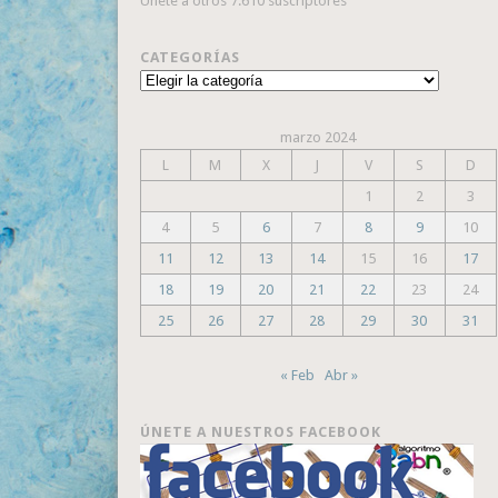
Únete a otros 7.610 suscriptores
CATEGORÍAS
Categorías
marzo 2024
L
M
X
J
V
S
D
1
2
3
4
5
6
7
8
9
10
11
12
13
14
15
16
17
18
19
20
21
22
23
24
25
26
27
28
29
30
31
« Feb
Abr »
ÚNETE A NUESTROS FACEBOOK