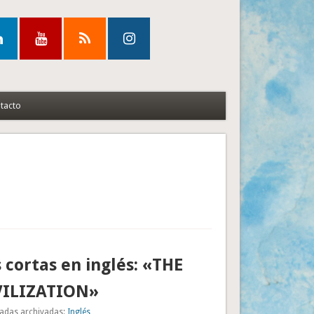
tacto
 cortas en inglés: «THE
VILIZATION»
adas archivadas:
Inglés