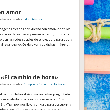
on amor
adas archivadas:
Educ. Artística
ágenes creadas por «Hecho con amor» de títulos
as curriculares. Las ví y me encantaron, por lo cual
o ocn las redes sociales de su creadora para que la
is al igual que yo. Os dejo varia de dichas imágenes
 «El cambio de hora»
adas archivadas:
Comprensión lectora
,
Lecturas
el cambio de hora! ¿Alguna vez te has preguntado
es se adelantan o atrasan dos veces al año? En
l Sr. «Tiempo» nos lleva a un viaje para descubrir la
curiosa tradición. Conoceremos su origen, cómo