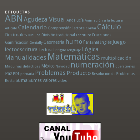
ETIQUETAS
ABN
Agudeza Visual
Andalucía
Animación a la lectura
Cálculo
Calendario
Comprensión lectora
Artículo
Contar
Decimales
División tradicional
Fracciones
Dibujos
Escritura
humor
Juego
Geometría
Infantil
Inglés
Gamificación
Genially
Lógica
lectoescritura
Lectura
Lengua
lenguaje
Matemáticas
Manualidades
multiplicación
numeración
México
Máquinas didácticas
Navidad
operaciones
Problemas
Producto
Paz
PDI
Resolución de Problemas
primaria
Suma
Sumas
Valores
Resta
vídeo