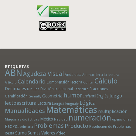
ETIQUETAS
ABN
Agudeza Visual
Andalucía
Animación a la lectura
Cálculo
Calendario
Comprensión lectora
Artículo
Contar
Decimales
División tradicional
Fracciones
Dibujos
Escritura
humor
Juego
Geometría
Infantil
Inglés
Gamificación
Genially
Lógica
lectoescritura
Lectura
Lengua
lenguaje
Matemáticas
Manualidades
multiplicación
numeración
México
Máquinas didácticas
Navidad
operaciones
Problemas
Producto
Paz
PDI
Resolución de Problemas
primaria
Suma
Sumas
Valores
Resta
vídeo