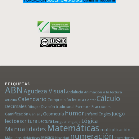
ETIQUETAS
ABN
Agudeza Visual
Andalucía
Animación a la lectura
Cálculo
Calendario
Comprensión lectora
Artículo
Contar
Decimales
División tradicional
Fracciones
Dibujos
Escritura
humor
Juego
Geometría
Infantil
Inglés
Gamificación
Genially
Lógica
lectoescritura
Lectura
Lengua
lenguaje
Matemáticas
Manualidades
multiplicación
numeración
México
Máquinas didácticas
Navidad
operaciones