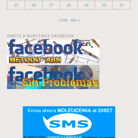
25
26
27
28
29
30
31
« Feb
Abr »
ÚNETE A NUESTROS FACEBOOK