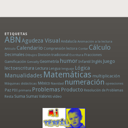
ETIQUETAS
ABN
Agudeza Visual
Andalucía
Animación a la lectura
Cálculo
Calendario
Comprensión lectora
Artículo
Contar
Decimales
División tradicional
Fracciones
Dibujos
Escritura
humor
Juego
Geometría
Infantil
Inglés
Gamificación
Genially
Lógica
lectoescritura
Lectura
Lengua
lenguaje
Matemáticas
Manualidades
multiplicación
numeración
México
Máquinas didácticas
Navidad
operaciones
Problemas
Producto
Paz
PDI
Resolución de Problemas
primaria
Suma
Sumas
Valores
Resta
vídeo