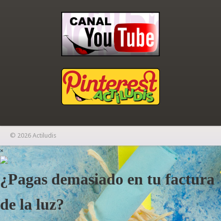
© 2026 Actiludis
×
¿Pagas demasiado en tu factura
de la luz?