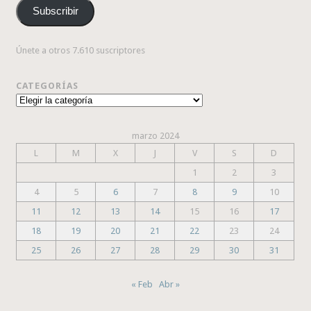
correo
Subscribir
electrónico
Únete a otros 7.610 suscriptores
CATEGORÍAS
Categorías
marzo 2024
L
M
X
J
V
S
D
1
2
3
4
5
6
7
8
9
10
11
12
13
14
15
16
17
18
19
20
21
22
23
24
25
26
27
28
29
30
31
« Feb
Abr »