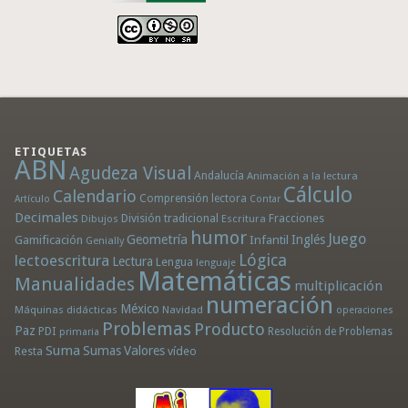
ETIQUETAS
ABN
Agudeza Visual
Andalucía
Animación a la lectura
Cálculo
Calendario
Comprensión lectora
Artículo
Contar
Decimales
División tradicional
Fracciones
Dibujos
Escritura
humor
Juego
Geometría
Infantil
Inglés
Gamificación
Genially
Lógica
lectoescritura
Lectura
Lengua
lenguaje
Matemáticas
Manualidades
multiplicación
numeración
México
Máquinas didácticas
Navidad
operaciones
Problemas
Producto
Paz
PDI
Resolución de Problemas
primaria
Suma
Sumas
Valores
Resta
vídeo