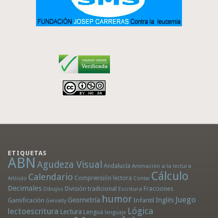
ETIQUETAS
ABN
Agudeza Visual
Andalucía
Animación a la lectura
Cálculo
Calendario
Comprensión lectora
Artículo
Contar
Decimales
División tradicional
Fracciones
Dibujos
Escritura
humor
Juego
Geometría
Infantil
Inglés
Gamificación
Genially
Lógica
lectoescritura
Lectura
Lengua
lenguaje