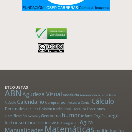
ETIQUETAS
ABN
Agudeza Visual
Andalucía
Animación a la lectura
Cálculo
Calendario
Comprensión lectora
Artículo
Contar
Decimales
División tradicional
Fracciones
Dibujos
Escritura
humor
Juego
Geometría
Infantil
Inglés
Gamificación
Genially
Lógica
lectoescritura
Lectura
Lengua
lenguaje
Matemáticas
Manualidades
multiplicación