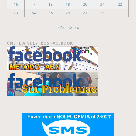
16
17
18
19
20
21
22
23
24
25
26
27
28
« Ene
Mar »
ÚNETE A NUESTROS FACEBOOK