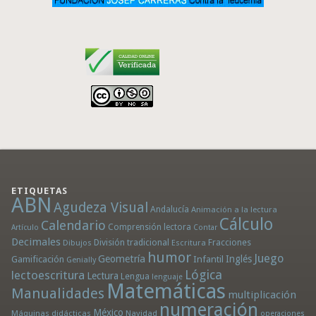
ETIQUETAS
ABN
Agudeza Visual
Andalucía
Animación a la lectura
Cálculo
Calendario
Comprensión lectora
Artículo
Contar
Decimales
División tradicional
Fracciones
Dibujos
Escritura
humor
Juego
Geometría
Infantil
Inglés
Gamificación
Genially
Lógica
lectoescritura
Lectura
Lengua
lenguaje
Matemáticas
Manualidades
multiplicación
numeración
México
Máquinas didácticas
Navidad
operaciones