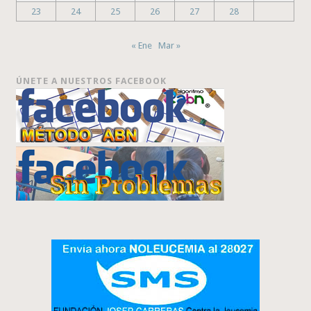
23
24
25
26
27
28
« Ene
Mar »
ÚNETE A NUESTROS FACEBOOK