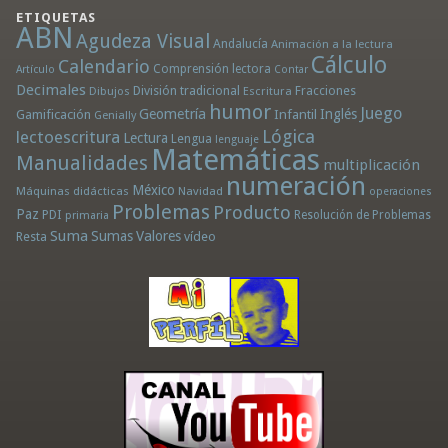
ETIQUETAS
ABN
Agudeza Visual
Andalucía
Animación a la lectura
Cálculo
Calendario
Comprensión lectora
Artículo
Contar
Decimales
División tradicional
Fracciones
Dibujos
Escritura
humor
Juego
Geometría
Infantil
Inglés
Gamificación
Genially
Lógica
lectoescritura
Lectura
Lengua
lenguaje
Matemáticas
Manualidades
multiplicación
numeración
México
Máquinas didácticas
Navidad
operaciones
Problemas
Producto
Paz
PDI
Resolución de Problemas
primaria
Suma
Sumas
Valores
Resta
vídeo