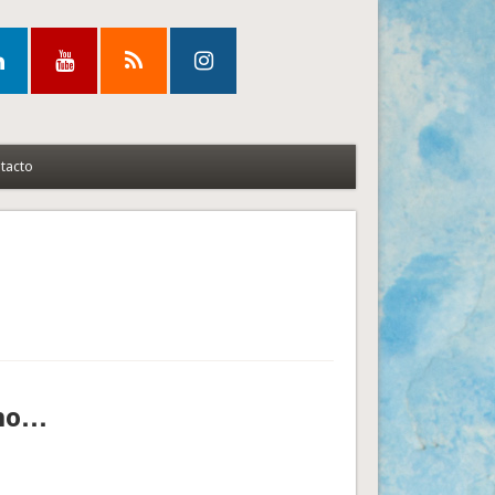
tacto
ino…