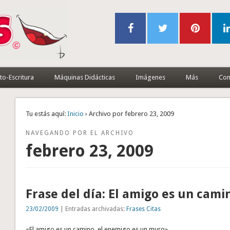
to-Escritura
Máquinas Didácticas
Imágenes
Más
Con
Tu estás aquí:
Inicio
› Archivo por febrero 23, 2009
NAVEGANDO POR EL ARCHIVO
febrero 23, 2009
Frase del día: El amigo es un cam
23/02/2009
| Entradas archivadas:
Frases Citas
«El amigo es un camino, el enemigo es un muro».