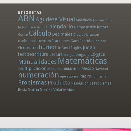
ETIQUETAS
ABN
Agudeza Visual
Andalucía
Animación a
Calendario
la lectura
Comprensión lectora
Artículo
Cálculo
Decimales
División
Dibujos
Contar
tradicional
Fracciones
Gamificación
Escritura
Genially
humor
Juego
Geometría
Infantil
Inglés
Lógica
lectoescritura
Lectura
Lengua
lenguaje
Matemáticas
Manualidades
multiplicación
México
Máquinas didácticas
Navidad
numeración
Paz
PDI
operaciones
primaria
Problemas
Producto
Resolución de Problemas
Suma
Sumas
Valores
Resta
vídeo