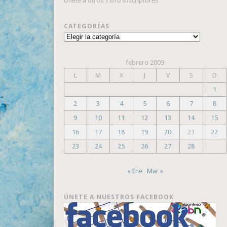
Únete a otros 7.610 suscriptores
CATEGORÍAS
Categorías
febrero 2009
L
M
X
J
V
S
D
1
2
3
4
5
6
7
8
9
10
11
12
13
14
15
16
17
18
19
20
21
22
23
24
25
26
27
28
« Ene
Mar »
ÚNETE A NUESTROS FACEBOOK