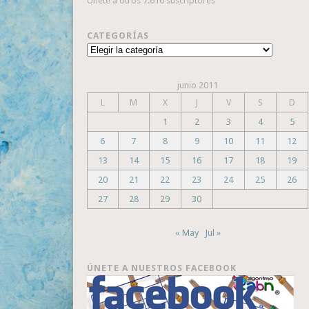
Únete a otros 7.610 suscriptores
CATEGORÍAS
Categorías
junio 2011
L
M
X
J
V
S
D
1
2
3
4
5
6
7
8
9
10
11
12
13
14
15
16
17
18
19
20
21
22
23
24
25
26
27
28
29
30
« May
Jul »
ÚNETE A NUESTROS FACEBOOK