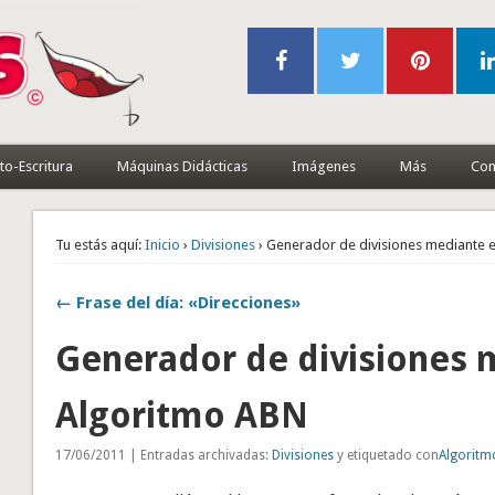
to-Escritura
Máquinas Didácticas
Imágenes
Más
Con
Tu estás aquí:
Inicio
›
Divisiones
› Generador de divisiones mediante 
← Frase del día: «Direcciones»
Generador de divisiones 
Algoritmo ABN
17/06/2011 | Entradas archivadas:
Divisiones
y etiquetado con
Algoritm