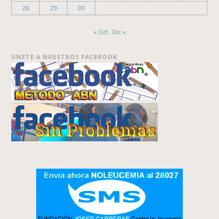
28
29
30
« Oct
Dic »
ÚNETE A NUESTROS FACEBOOK