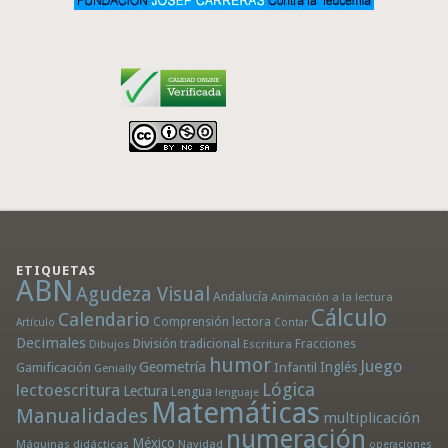
ETIQUETAS
ABN
Agudeza Visual
Andalucía
Animación a la lectura
Cálculo
Calendario
Comprensión lectora
Artículo
Contar
Decimales
División tradicional
Fracciones
Dibujos
Escritura
humor
Juego
Geometría
Infantil
Inglés
Gamificación
Genially
Lógica
lectoescritura
Lectura
Lengua
lenguaje
Matemáticas
Manualidades
multiplicación
numeración
México
Máquinas didácticas
Navidad
operaciones