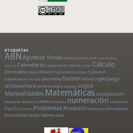
ETIQUETAS
ABN
Agudeza Visual
Andalucía
Animación a la lectura
Cálculo
Calendario
Comprensión lectora
Artículo
Contar
Decimales
División tradicional
Fracciones
Dibujos
Escritura
humor
Juego
Geometría
Infantil
Inglés
Gamificación
Genially
Lógica
lectoescritura
Lectura
Lengua
lenguaje
Matemáticas
Manualidades
multiplicación
numeración
México
Máquinas didácticas
Navidad
operaciones
Problemas
Producto
Paz
PDI
Resolución de Problemas
primaria
Suma
Sumas
Valores
Resta
vídeo