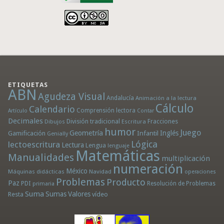
ETIQUETAS
ABN
Agudeza Visual
Andalucía
Animación a la lectura
Cálculo
Calendario
Comprensión lectora
Artículo
Contar
Decimales
División tradicional
Fracciones
Dibujos
Escritura
humor
Juego
Geometría
Infantil
Inglés
Gamificación
Genially
Lógica
lectoescritura
Lectura
Lengua
lenguaje
Matemáticas
Manualidades
multiplicación
numeración
México
Máquinas didácticas
Navidad
operaciones
Problemas
Producto
Paz
PDI
Resolución de Problemas
primaria
Suma
Sumas
Valores
Resta
vídeo