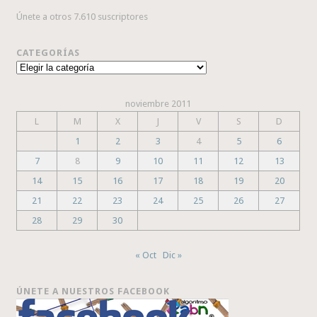
Únete a otros 7.610 suscriptores
CATEGORÍAS
Categorías
noviembre 2011
L
M
X
J
V
S
D
1
2
3
4
5
6
7
8
9
10
11
12
13
14
15
16
17
18
19
20
21
22
23
24
25
26
27
28
29
30
« Oct
Dic »
ÚNETE A NUESTROS FACEBOOK