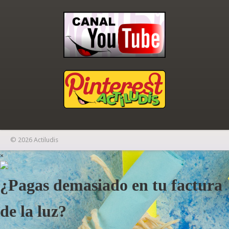
© 2026 Actiludis
×
¿Pagas demasiado en tu factura
de la luz?