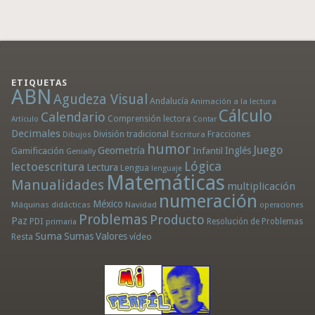
ETIQUETAS
ABN
Agudeza Visual
Andalucía
Animación a la lectura
Cálculo
Calendario
Comprensión lectora
Artículo
Contar
Decimales
División tradicional
Fracciones
Dibujos
Escritura
humor
Juego
Geometría
Infantil
Inglés
Gamificación
Genially
Lógica
lectoescritura
Lectura
Lengua
lenguaje
Matemáticas
Manualidades
multiplicación
numeración
México
Máquinas didácticas
Navidad
operaciones
Problemas
Producto
Paz
PDI
Resolución de Problemas
primaria
Suma
Sumas
Valores
Resta
vídeo