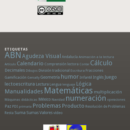
ETIQUETAS
ABN
Agudeza Visual
Andalucía
Animación a la lectura
Cálculo
Calendario
Comprensión lectora
Artículo
Contar
Decimales
División tradicional
Fracciones
Dibujos
Escritura
humor
Juego
Geometría
Infantil
Inglés
Gamificación
Genially
Lógica
lectoescritura
Lectura
Lengua
lenguaje
Matemáticas
Manualidades
multiplicación
numeración
México
Máquinas didácticas
Navidad
operaciones
Problemas
Producto
Paz
PDI
Resolución de Problemas
primaria
Suma
Sumas
Valores
Resta
vídeo