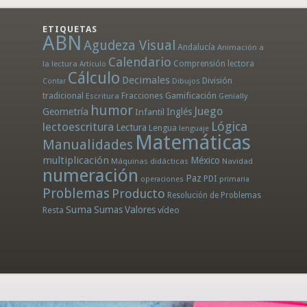
ETIQUETAS
ABN
Agudeza Visual
Andalucía
Animación a
Calendario
la lectura
Comprensión lectora
Artículo
Cálculo
Decimales
División
Dibujos
Contar
tradicional
Fracciones
Gamificación
Escritura
Genially
humor
Juego
Geometría
Infantil
Inglés
Lógica
lectoescritura
Lectura
Lengua
lenguaje
Matemáticas
Manualidades
multiplicación
México
Máquinas didácticas
Navidad
numeración
Paz
PDI
operaciones
primaria
Problemas
Producto
Resolución de Problemas
Suma
Sumas
Valores
Resta
vídeo