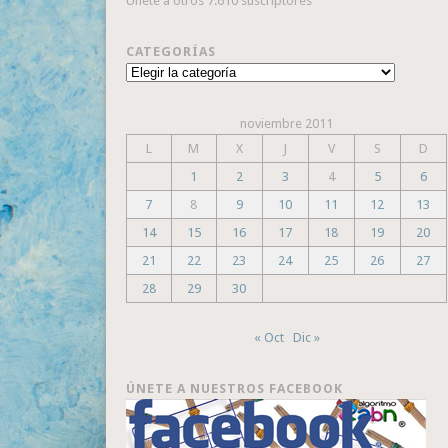
Únete a otros 7.610 suscriptores
CATEGORÍAS
Categorías
noviembre 2011
L
M
X
J
V
S
D
1
2
3
4
5
6
7
8
9
10
11
12
13
14
15
16
17
18
19
20
21
22
23
24
25
26
27
28
29
30
« Oct
Dic »
ÚNETE A NUESTROS FACEBOOK