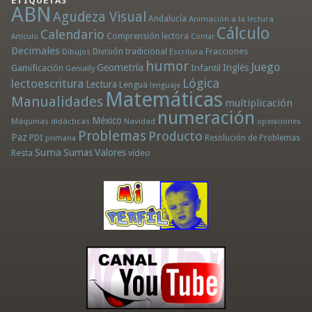
ETIQUETAS
ABN
Agudeza Visual
Andalucía
Animación a la lectura
Cálculo
Calendario
Comprensión lectora
Artículo
Contar
Decimales
División tradicional
Fracciones
Dibujos
Escritura
humor
Juego
Geometría
Infantil
Inglés
Gamificación
Genially
Lógica
lectoescritura
Lectura
Lengua
lenguaje
Matemáticas
Manualidades
multiplicación
numeración
México
Máquinas didácticas
Navidad
operaciones
Problemas
Producto
Paz
PDI
Resolución de Problemas
primaria
Suma
Sumas
Valores
Resta
vídeo