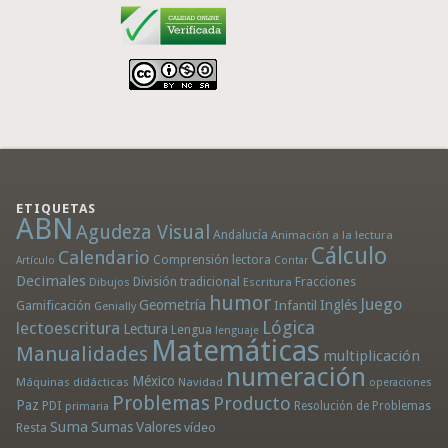
ETIQUETAS
ABN
Agudeza Visual
Andalucía
Animación a la lectura
Cálculo
Calendario
Comprensión lectora
Artículo
Contar
Decimales
División tradicional
Fracciones
Dibujos
Escritura
humor
Juego
Geometría
Infantil
Inglés
Gamificación
Genially
Lógica
lectoescritura
Lectura
Lengua
lenguaje
Matemáticas
Manualidades
multiplicación
numeración
México
Máquinas didácticas
Navidad
operaciones
Problemas
Producto
Paz
PDI
Resolución de Problemas
primaria
Suma
Sumas
Valores
Resta
vídeo