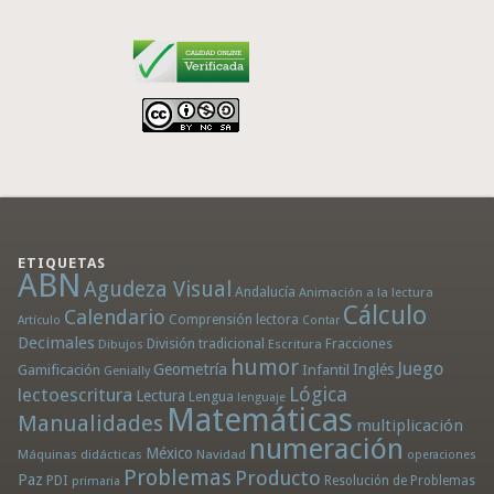
ETIQUETAS
ABN
Agudeza Visual
Andalucía
Animación a la lectura
Cálculo
Calendario
Comprensión lectora
Artículo
Contar
Decimales
División tradicional
Fracciones
Dibujos
Escritura
humor
Juego
Geometría
Infantil
Inglés
Gamificación
Genially
Lógica
lectoescritura
Lectura
Lengua
lenguaje
Matemáticas
Manualidades
multiplicación
numeración
México
Máquinas didácticas
Navidad
operaciones
Problemas
Producto
Paz
PDI
Resolución de Problemas
primaria