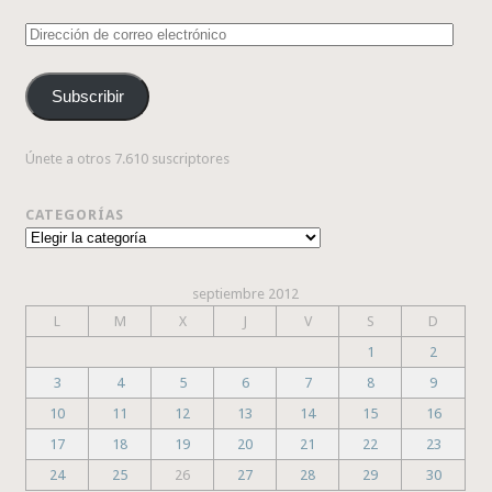
Dirección
de
correo
Subscribir
electrónico
Únete a otros 7.610 suscriptores
CATEGORÍAS
Categorías
septiembre 2012
L
M
X
J
V
S
D
1
2
3
4
5
6
7
8
9
10
11
12
13
14
15
16
17
18
19
20
21
22
23
24
25
26
27
28
29
30