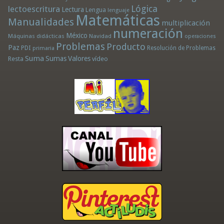
Lógica
lectoescritura
Lectura
Lengua
lenguaje
Matemáticas
Manualidades
multiplicación
numeración
México
Máquinas didácticas
Navidad
operaciones
Problemas
Producto
Paz
PDI
Resolución de Problemas
primaria
Suma
Sumas
Valores
Resta
vídeo