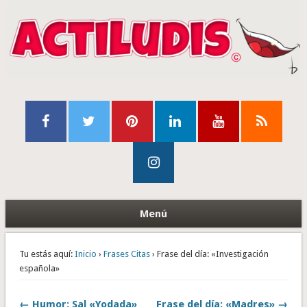
Menú
Tu estás aquí:
Inicio
›
Frases Citas
› Frase del día: «Investigación
española»
← Humor: Sal «Yodada»
Frase del día: «Madres» →