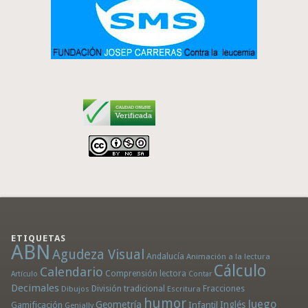
ETIQUETAS
ABN
Agudeza Visual
Andalucía
Animación a la lectura
Cálculo
Calendario
Comprensión lectora
Artículo
Contar
Decimales
División tradicional
Fracciones
Dibujos
Escritura
humor
Juego
Geometría
Infantil
Inglés
Gamificación
Genially