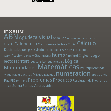
ETIQUETAS
ABN
Agudeza Visual
Andalucía
Animación a la lectura
Cálculo
Calendario
Comprensión lectora
Artículo
Contar
Decimales
División tradicional
Fracciones
Dibujos
Escritura
humor
Juego
Geometría
Infantil
Inglés
Gamificación
Genially
Lógica
lectoescritura
Lectura
Lengua
lenguaje
Matemáticas
Manualidades
multiplicación
numeración
México
Máquinas didácticas
Navidad
operaciones
Problemas
Producto
Paz
PDI
Resolución de Problemas
primaria
Suma
Sumas
Valores
Resta
vídeo