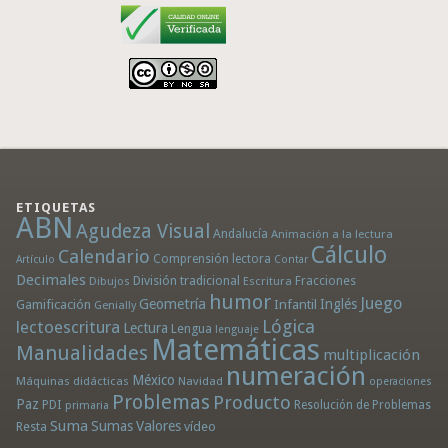
ETIQUETAS
ABN
Agudeza Visual
Andalucía
Animación a la lectura
Cálculo
Calendario
Comprensión lectora
Artículo
Contar
Decimales
División tradicional
Fracciones
Dibujos
Escritura
humor
Juego
Geometría
Infantil
Inglés
Gamificación
Genially
Lógica
lectoescritura
Lectura
Lengua
lenguaje
Matemáticas
Manualidades
multiplicación
numeración
México
Máquinas didácticas
Navidad
operaciones
Problemas
Producto
Paz
PDI
Resolución de Problemas
primaria
Suma
Sumas
Valores
Resta
vídeo