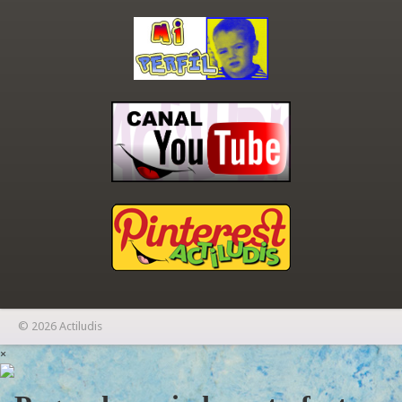
© 2026 Actiludis
×