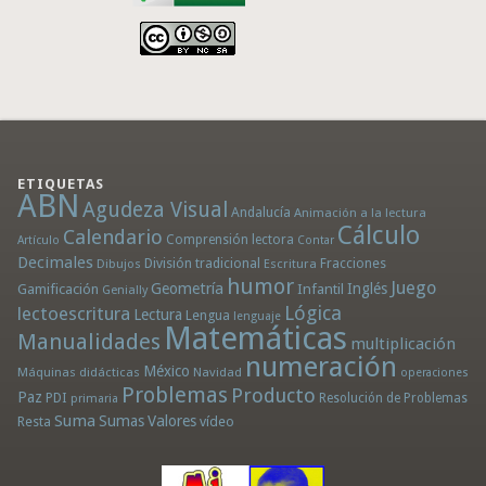
ETIQUETAS
ABN
Agudeza Visual
Andalucía
Animación a la lectura
Cálculo
Calendario
Comprensión lectora
Artículo
Contar
Decimales
División tradicional
Fracciones
Dibujos
Escritura
humor
Juego
Geometría
Infantil
Inglés
Gamificación
Genially
Lógica
lectoescritura
Lectura
Lengua
lenguaje
Matemáticas
Manualidades
multiplicación
numeración
México
Máquinas didácticas
Navidad
operaciones
Problemas
Producto
Paz
PDI
Resolución de Problemas
primaria
Suma
Sumas
Valores
Resta
vídeo