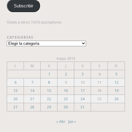
correo
Subscribir
electrónico
Únete a otros 7.610 suscriptores
CATEGORÍAS
Categorías
mayo 2013
L
M
X
J
V
S
D
1
2
3
4
5
6
7
8
9
10
11
12
13
14
15
16
17
18
19
20
21
22
23
24
25
26
27
28
29
30
31
« Abr
Jun »