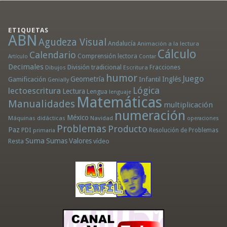
ETIQUETAS
ABN
Agudeza Visual
Andalucía
Animación a la lectura
Cálculo
Calendario
Comprensión lectora
Artículo
Contar
Decimales
División tradicional
Fracciones
Dibujos
Escritura
humor
Juego
Geometría
Infantil
Inglés
Gamificación
Genially
Lógica
lectoescritura
Lectura
Lengua
lenguaje
Matemáticas
Manualidades
multiplicación
numeración
México
Máquinas didácticas
Navidad
operaciones
Problemas
Producto
Paz
PDI
Resolución de Problemas
primaria
Suma
Sumas
Valores
Resta
vídeo