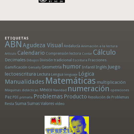
ETIQUETAS
ABN
Agudeza Visual
Andalucía
Animación a la lectura
Cálculo
Calendario
Comprensión lectora
Artículo
Contar
Decimales
División tradicional
Fracciones
Dibujos
Escritura
humor
Juego
Geometría
Infantil
Inglés
Gamificación
Genially
Lógica
lectoescritura
Lectura
Lengua
lenguaje
Matemáticas
Manualidades
multiplicación
numeración
México
Máquinas didácticas
Navidad
operaciones
Problemas
Producto
Paz
PDI
Resolución de Problemas
primaria
Suma
Sumas
Valores
Resta
vídeo