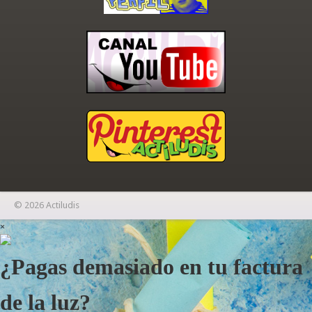
© 2026 Actiludis
×
¿Pagas demasiado en tu factura
de la luz?