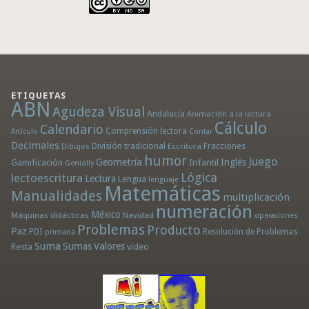
ETIQUETAS
ABN
Agudeza Visual
Andalucía
Animación a la lectura
Cálculo
Calendario
Comprensión lectora
Artículo
Contar
Decimales
División tradicional
Fracciones
Dibujos
Escritura
humor
Juego
Geometría
Infantil
Inglés
Gamificación
Genially
Lógica
lectoescritura
Lectura
Lengua
lenguaje
Matemáticas
Manualidades
multiplicación
numeración
México
Máquinas didácticas
Navidad
operaciones
Problemas
Producto
Paz
PDI
Resolución de Problemas
primaria
Suma
Sumas
Valores
Resta
vídeo