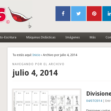
to-Escritura
Máquinas Didácticas
Imágenes
Más
Con
Tu estás aquí:
Inicio
› Archivo por julio 4, 2014
NAVEGANDO POR EL ARCHIVO
julio 4, 2014
Division
04/07/2014
| Entr
Divisiones cortas