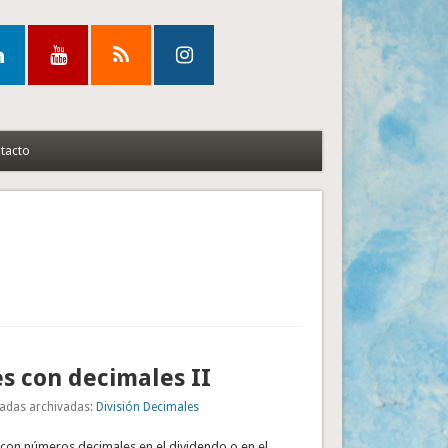
tacto
es con decimales II
adas archivadas:
División Decimales
 con números decimales en el dividendo o en el