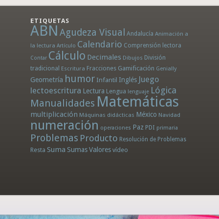
ETIQUETAS
ABN
Agudeza Visual
Andalucía
Animación a
Calendario
la lectura
Comprensión lectora
Artículo
Cálculo
Decimales
División
Dibujos
Contar
tradicional
Fracciones
Gamificación
Escritura
Genially
humor
Juego
Geometría
Infantil
Inglés
Lógica
lectoescritura
Lectura
Lengua
lenguaje
Matemáticas
Manualidades
multiplicación
México
Máquinas didácticas
Navidad
numeración
Paz
PDI
operaciones
primaria
Problemas
Producto
Resolución de Problemas
Suma
Sumas
Valores
Resta
vídeo