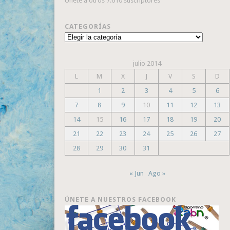
Únete a otros 7.610 suscriptores
CATEGORÍAS
Categorías
julio 2014
L
M
X
J
V
S
D
1
2
3
4
5
6
7
8
9
10
11
12
13
14
15
16
17
18
19
20
21
22
23
24
25
26
27
28
29
30
31
« Jun
Ago »
ÚNETE A NUESTROS FACEBOOK