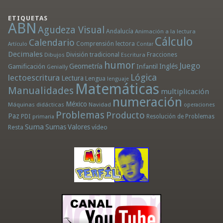
ETIQUETAS
ABN
Agudeza Visual
Andalucía
Animación a la lectura
Cálculo
Calendario
Comprensión lectora
Artículo
Contar
Decimales
División tradicional
Fracciones
Dibujos
Escritura
humor
Juego
Geometría
Infantil
Inglés
Gamificación
Genially
Lógica
lectoescritura
Lectura
Lengua
lenguaje
Matemáticas
Manualidades
multiplicación
numeración
México
Máquinas didácticas
Navidad
operaciones
Problemas
Producto
Paz
PDI
Resolución de Problemas
primaria
Suma
Sumas
Valores
Resta
vídeo