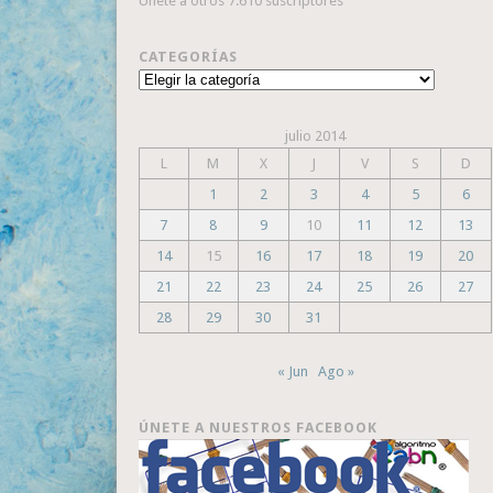
Únete a otros 7.610 suscriptores
CATEGORÍAS
Categorías
julio 2014
L
M
X
J
V
S
D
1
2
3
4
5
6
7
8
9
10
11
12
13
14
15
16
17
18
19
20
21
22
23
24
25
26
27
28
29
30
31
« Jun
Ago »
ÚNETE A NUESTROS FACEBOOK