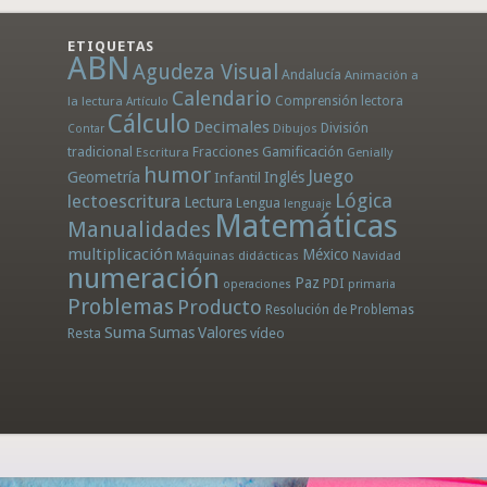
ETIQUETAS
ABN
Agudeza Visual
Andalucía
Animación a
Calendario
la lectura
Comprensión lectora
Artículo
Cálculo
Decimales
División
Dibujos
Contar
tradicional
Fracciones
Gamificación
Escritura
Genially
humor
Juego
Geometría
Infantil
Inglés
Lógica
lectoescritura
Lectura
Lengua
lenguaje
Matemáticas
Manualidades
multiplicación
México
Máquinas didácticas
Navidad
numeración
Paz
PDI
operaciones
primaria
Problemas
Producto
Resolución de Problemas
Suma
Sumas
Valores
Resta
vídeo