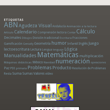
ETIQUETAS
ABN
Agudeza Visual
Andalucía
Animación a la lectura
Cálculo
Calendario
Comprensión lectora
Artículo
Contar
Decimales
División tradicional
Fracciones
Dibujos
Escritura
humor
Juego
Geometría
Infantil
Inglés
Gamificación
Genially
Lógica
lectoescritura
Lectura
Lengua
lenguaje
Matemáticas
Manualidades
multiplicación
numeración
México
Máquinas didácticas
Navidad
operaciones
Problemas
Producto
Paz
PDI
Resolución de Problemas
primaria
Suma
Sumas
Valores
Resta
vídeo