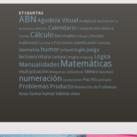
ETIQUETAS
ABN
Agudeza Visual
Andalucía
Animación a
Calendario
la lectura
Comprensión lectora
Artículo
Cálculo
Decimales
División
Dibujos
Contar
tradicional
Fracciones
Gamificación
Escritura
Genially
humor
Juego
Geometría
Infantil
Inglés
Lógica
lectoescritura
Lectura
Lengua
lenguaje
Matemáticas
Manualidades
multiplicación
México
Máquinas didácticas
Navidad
numeración
Paz
PDI
operaciones
primaria
Problemas
Producto
Resolución de Problemas
Suma
Sumas
Valores
Resta
vídeo