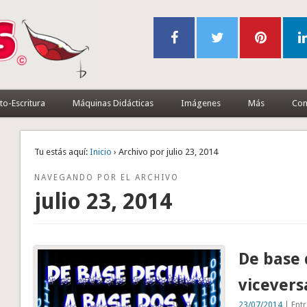
to-Escritura
Máquinas Didácticas
Imágenes
Más
Con
Tu estás aquí:
Inicio
› Archivo por julio 23, 2014
NAVEGANDO POR EL ARCHIVO
julio 23, 2014
De base 
vicevers
23/07/2014
| Entr