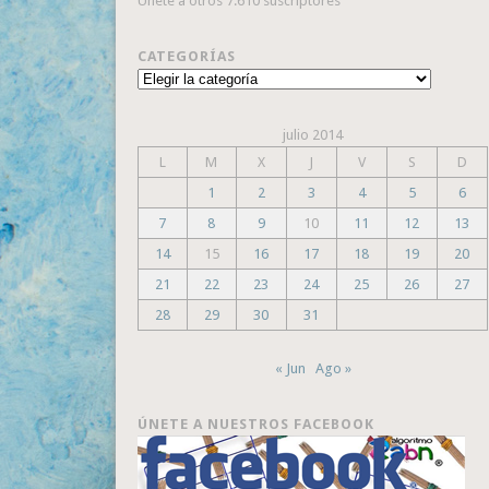
Únete a otros 7.610 suscriptores
CATEGORÍAS
Categorías
julio 2014
L
M
X
J
V
S
D
1
2
3
4
5
6
7
8
9
10
11
12
13
14
15
16
17
18
19
20
21
22
23
24
25
26
27
28
29
30
31
« Jun
Ago »
ÚNETE A NUESTROS FACEBOOK