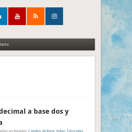
tacto
decimal a base dos y
a
adas archivadas:
Cambio de Base
,
Video Tutoriales
,