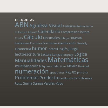
ETIQUETAS
ABN
Agudeza Visual
Andalucía
Animación a
Calendario
la lectura
Comprensión lectora
Artículo
Cálculo
Decimales
División
Dibujos
Contar
tradicional
Fracciones
Gamificación
Escritura
Genially
humor
Juego
Geometría
Infantil
Inglés
Lógica
lectoescritura
Lectura
Lengua
lenguaje
Matemáticas
Manualidades
multiplicación
México
Máquinas didácticas
Navidad
numeración
Paz
PDI
operaciones
primaria
Problemas
Producto
Resolución de Problemas
Suma
Sumas
Valores
Resta
vídeo