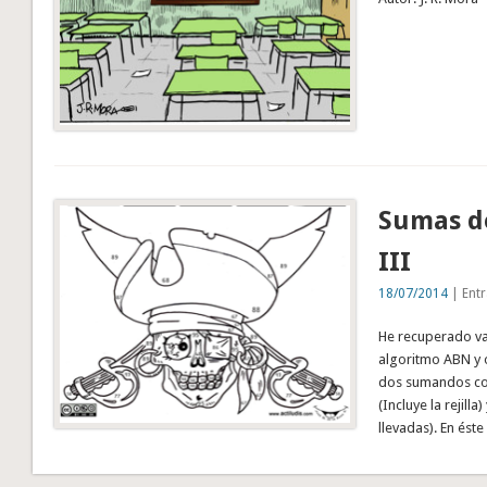
Sumas de
III
18/07/2014
| Entr
He recuperado var
algoritmo ABN y o
dos sumandos con
(Incluye la rejill
llevadas). En ést