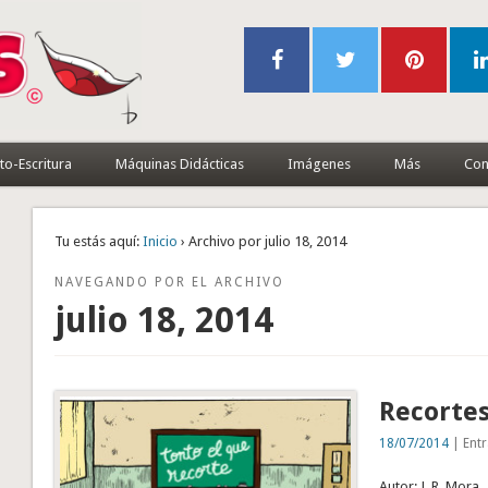
to-Escritura
Máquinas Didácticas
Imágenes
Más
Con
Tu estás aquí:
Inicio
› Archivo por julio 18, 2014
NAVEGANDO POR EL ARCHIVO
julio 18, 2014
Recorte
18/07/2014
| Entr
Autor: J. R. Mora