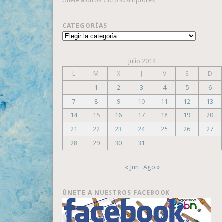
Únete a otros 7.610 suscriptores
CATEGORÍAS
Categorías
julio 2014
L
M
X
J
V
S
D
1
2
3
4
5
6
7
8
9
10
11
12
13
14
15
16
17
18
19
20
21
22
23
24
25
26
27
28
29
30
31
« Jun
Ago »
ÚNETE A NUESTROS FACEBOOK