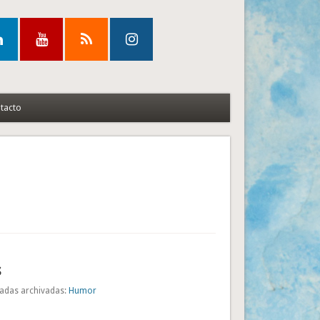
tacto
s
adas archivadas:
Humor