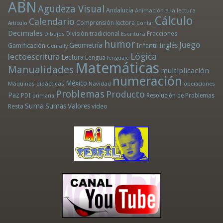
ABN
Agudeza Visual
Andalucía
Animación a la lectura
Cálculo
Calendario
Comprensión lectora
Artículo
Contar
Decimales
División tradicional
Fracciones
Dibujos
Escritura
humor
Juego
Geometría
Infantil
Inglés
Gamificación
Genially
Lógica
lectoescritura
Lectura
Lengua
lenguaje
Matemáticas
Manualidades
multiplicación
numeración
México
Máquinas didácticas
Navidad
operaciones
Problemas
Producto
Paz
PDI
Resolución de Problemas
primaria
Suma
Sumas
Valores
Resta
vídeo