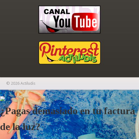
© 2026 Actiludis
×
¿Pagas demasiado en tu factura
de la luz?