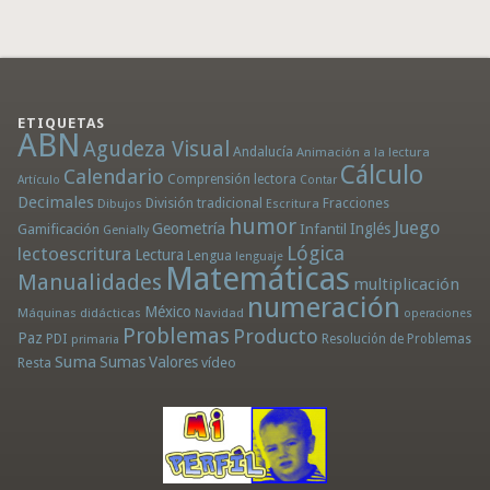
ETIQUETAS
ABN
Agudeza Visual
Andalucía
Animación a la lectura
Cálculo
Calendario
Comprensión lectora
Artículo
Contar
Decimales
División tradicional
Fracciones
Dibujos
Escritura
humor
Juego
Geometría
Infantil
Inglés
Gamificación
Genially
Lógica
lectoescritura
Lectura
Lengua
lenguaje
Matemáticas
Manualidades
multiplicación
numeración
México
Máquinas didácticas
Navidad
operaciones
Problemas
Producto
Paz
PDI
Resolución de Problemas
primaria
Suma
Sumas
Valores
Resta
vídeo