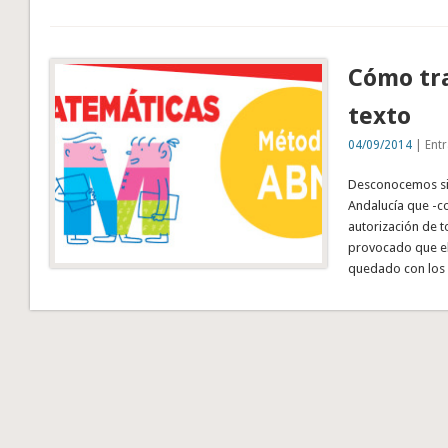
Cómo tra
texto
04/09/2014
| Entr
Desconocemos si
Andalucía que -c
autorización de t
provocado que el
quedado con los 