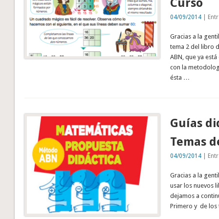
Curso
04/09/2014
| Entr
Gracias a la gent
tema 2 del libro 
ABN, que ya está 
con la metodologí
ésta …
Guías di
Temas de
04/09/2014
| Entr
Gracias a la genti
usar los nuevos l
dejamos a continu
Primero y de los