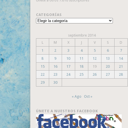
Únete a otros 7.610 suscriptores
CATEGORÍAS
Categorías
septiembre 2014
L
M
X
J
V
S
D
1
2
3
4
5
6
7
8
9
10
11
12
13
14
15
16
17
18
19
20
21
22
23
24
25
26
27
28
29
30
« Ago
Oct »
ÚNETE A NUESTROS FACEBOOK