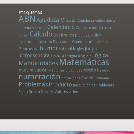
ETIQUETAS
ABN
Agudeza Visual
Andalucía
Animación a
Calendario
la lectura
Comprensión lectora
Artículo
Cálculo
Decimales
División
Dibujos
Contar
tradicional
Fracciones
Gamificación
Escritura
Genially
humor
Juego
Geometría
Infantil
Inglés
Lógica
lectoescritura
Lectura
Lengua
lenguaje
Matemáticas
Manualidades
multiplicación
México
Máquinas didácticas
Navidad
numeración
Paz
PDI
operaciones
primaria
Problemas
Producto
Resolución de Problemas
Suma
Sumas
Valores
Resta
vídeo