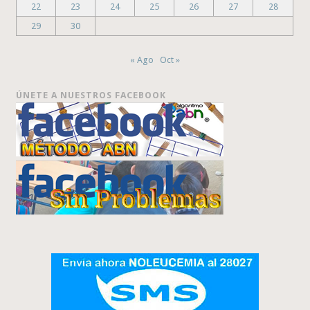
22
23
24
25
26
27
28
29
30
« Ago
Oct »
ÚNETE A NUESTROS FACEBOOK