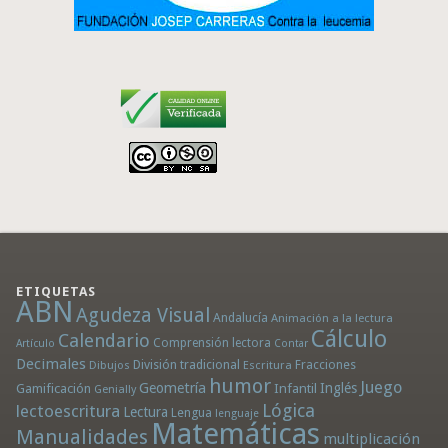
ETIQUETAS
ABN
Agudeza Visual
Andalucía
Animación a la lectura
Cálculo
Calendario
Comprensión lectora
Artículo
Contar
Decimales
División tradicional
Fracciones
Dibujos
Escritura
humor
Juego
Geometría
Infantil
Inglés
Gamificación
Genially
Lógica
lectoescritura
Lectura
Lengua
lenguaje
Matemáticas
Manualidades
multiplicación