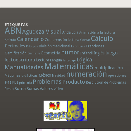
ETIQUETAS
ABN
Agudeza Visual
Andalucía
Animación a la lectura
Cálculo
Calendario
Comprensión lectora
Artículo
Contar
Decimales
División tradicional
Fracciones
Dibujos
Escritura
humor
Juego
Geometría
Infantil
Inglés
Gamificación
Genially
Lógica
lectoescritura
Lectura
Lengua
lenguaje
Matemáticas
Manualidades
multiplicación
numeración
México
Máquinas didácticas
Navidad
operaciones
Problemas
Producto
Paz
PDI
Resolución de Problemas
primaria
Suma
Sumas
Valores
Resta
vídeo