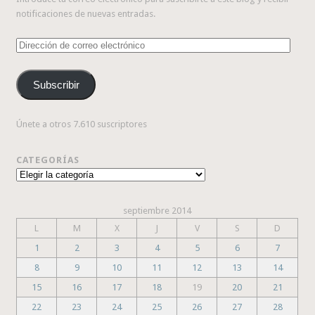
notificaciones de nuevas entradas.
Dirección
de
correo
Subscribir
electrónico
Únete a otros 7.610 suscriptores
CATEGORÍAS
Categorías
septiembre 2014
L
M
X
J
V
S
D
1
2
3
4
5
6
7
8
9
10
11
12
13
14
15
16
17
18
19
20
21
22
23
24
25
26
27
28