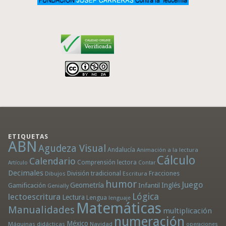
ETIQUETAS
ABN
Agudeza Visual
Andalucía
Animación a la lectura
Cálculo
Calendario
Comprensión lectora
Artículo
Contar
Decimales
División tradicional
Fracciones
Dibujos
Escritura
humor
Juego
Geometría
Infantil
Inglés
Gamificación
Genially
Lógica
lectoescritura
Lectura
Lengua
lenguaje
Matemáticas
Manualidades
multiplicación
numeración
México
Máquinas didácticas
Navidad
operaciones