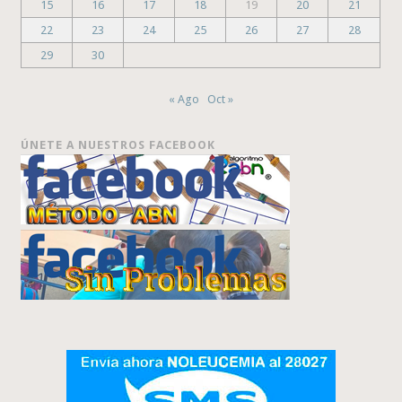
15
16
17
18
19
20
21
22
23
24
25
26
27
28
29
30
« Ago
Oct »
ÚNETE A NUESTROS FACEBOOK