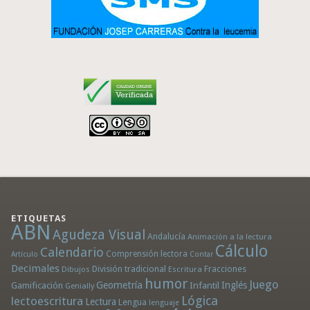
ETIQUETAS
ABN
Agudeza Visual
Andalucía
Animación a la lectura
Cálculo
Calendario
Comprensión lectora
Artículo
Contar
Decimales
División tradicional
Fracciones
Dibujos
Escritura
humor
Juego
Geometría
Infantil
Inglés
Gamificación
Genially
Lógica
lectoescritura
Lectura
Lengua
lenguaje