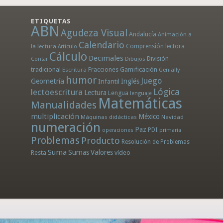
ETIQUETAS
ABN
Agudeza Visual
Andalucía
Animación a
Calendario
la lectura
Comprensión lectora
Artículo
Cálculo
Decimales
División
Dibujos
Contar
tradicional
Fracciones
Gamificación
Escritura
Genially
humor
Juego
Geometría
Infantil
Inglés
Lógica
lectoescritura
Lectura
Lengua
lenguaje
Matemáticas
Manualidades
multiplicación
México
Máquinas didácticas
Navidad
numeración
Paz
PDI
operaciones
primaria
Problemas
Producto
Resolución de Problemas
Suma
Sumas
Valores
Resta
vídeo