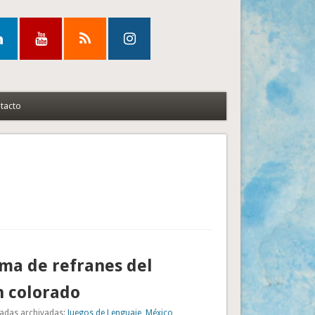
tacto
a de refranes del
n colorado
adas archivadas:
Juegos de Lenguaje
,
México