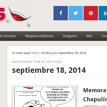
to-Escritura
Máquinas Didácticas
Imágenes
Más
Con
Tu estás aquí:
Inicio
› Archivo por septiembre 18, 2014
NAVEGANDO POR EL ARCHIVO
septiembre 18, 2014
Memoram
Chapulí
18/09/2014
| Entr