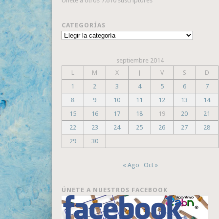
Únete a otros 7.610 suscriptores
CATEGORÍAS
Categorías
septiembre 2014
L
M
X
J
V
S
D
1
2
3
4
5
6
7
8
9
10
11
12
13
14
15
16
17
18
19
20
21
22
23
24
25
26
27
28
29
30
« Ago
Oct »
ÚNETE A NUESTROS FACEBOOK