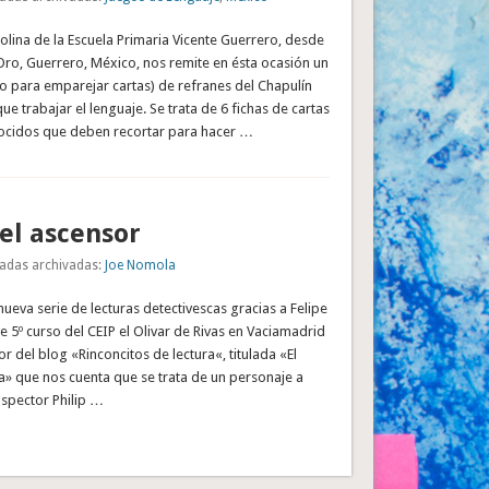
lina de la Escuela Primaria Vicente Guerrero, desde
Oro, Guerrero, México, nos remite en ésta ocasión un
para emparejar cartas) de refranes del Chapulín
ue trabajar el lenguaje. Se trata de 6 fichas de cartas
ocidos que deben recortar para hacer …
del ascensor
adas archivadas:
Joe Nomola
va serie de lecturas detectivescas gracias a Felipe
e 5º curso del CEIP el Olivar de Rivas en Vaciamadrid
r del blog «Rinconcitos de lectura«, titulada «El
» que nos cuenta que se trata de un personaje a
inspector Philip …