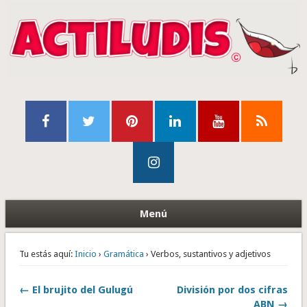
Menú
Tu estás aquí:
Inicio
›
Gramática
› Verbos, sustantivos y adjetivos
← El brujito del Gulugú
División por dos cifras
ABN →