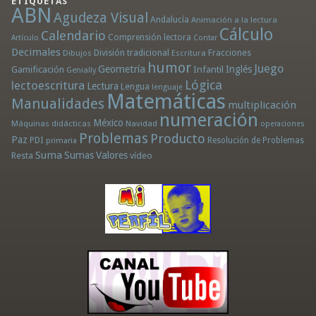
ETIQUETAS
ABN
Agudeza Visual
Andalucía
Animación a la lectura
Cálculo
Calendario
Comprensión lectora
Artículo
Contar
Decimales
División tradicional
Fracciones
Dibujos
Escritura
humor
Juego
Geometría
Infantil
Inglés
Gamificación
Genially
Lógica
lectoescritura
Lectura
Lengua
lenguaje
Matemáticas
Manualidades
multiplicación
numeración
México
Máquinas didácticas
Navidad
operaciones
Problemas
Producto
Paz
PDI
Resolución de Problemas
primaria
Suma
Sumas
Valores
Resta
vídeo