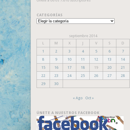
Únete a otros 7.610 suscriptores
CATEGORÍAS
Categorías
septiembre 2014
L
M
X
J
V
S
D
1
2
3
4
5
6
7
8
9
10
11
12
13
14
15
16
17
18
19
20
21
22
23
24
25
26
27
28
29
30
« Ago
Oct »
ÚNETE A NUESTROS FACEBOOK