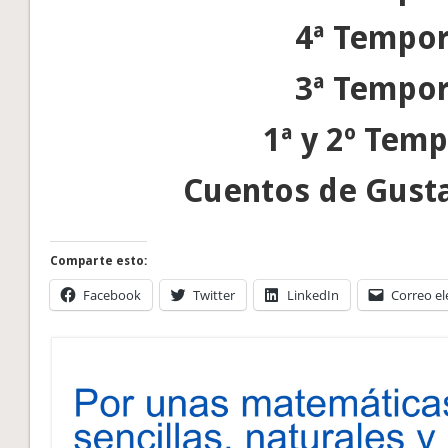
4ª Tempo
3ª Tempo
1ª y 2º Tem
Cuentos de Gust
Comparte esto:
Facebook
Twitter
LinkedIn
Correo el