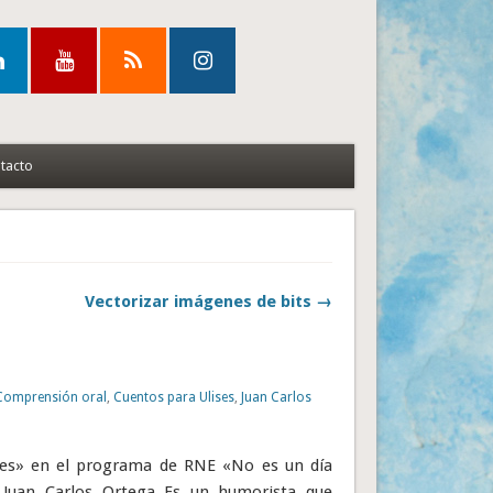
tacto
Vectorizar imágenes de bits →
Comprensión oral
,
Cuentos para Ulises
,
Juan Carlos
ses» en el programa de RNE «No es un día
 Juan Carlos Ortega Es un humorista que