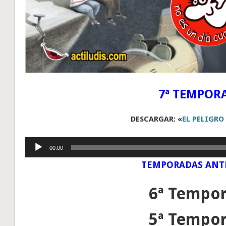
7ª TEMPOR
DESCARGAR: «
EL PELIGRO 
Reproductor
00:00
de
TEMPORADAS ANT
audio
6ª Tempo
5ª Tempo