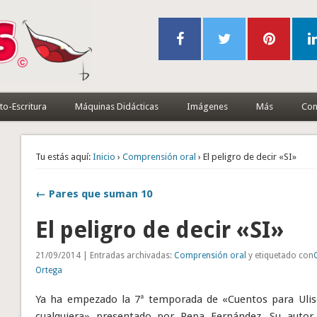
to-Escritura
Máquinas Didácticas
Imágenes
Más
Con
Tu estás aquí:
Inicio
›
Comprensión oral
› El peligro de decir «SI»
← Pares que suman 10
El peligro de decir «SI»
21/09/2014 | Entradas archivadas:
Comprensión oral
y etiquetado con
Ortega
Ya ha empezado la 7ª temporada de «Cuentos para Uli
cualquiera» presentado por Pepa Fernández. Su autor