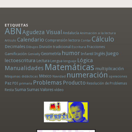
ETIQUETAS
ABN
Agudeza Visual
Andalucía
Animación a la lectura
Cálculo
Calendario
Comprensión lectora
Artículo
Contar
Decimales
División tradicional
Fracciones
Dibujos
Escritura
humor
Juego
Geometría
Infantil
Inglés
Gamificación
Genially
Lógica
lectoescritura
Lectura
Lengua
lenguaje
Matemáticas
Manualidades
multiplicación
numeración
México
Máquinas didácticas
Navidad
operaciones
Problemas
Producto
Paz
PDI
Resolución de Problemas
primaria
Suma
Sumas
Valores
Resta
vídeo