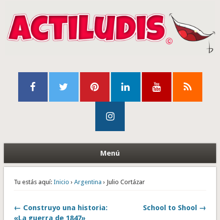
Menú
Tu estás aquí:
Inicio
›
Argentina
› Julio Cortázar
← Construyo una historia:
School to Shool →
«La guerra de 1847»