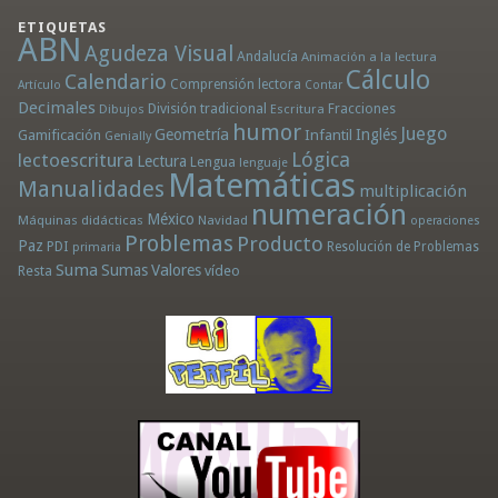
ETIQUETAS
ABN
Agudeza Visual
Andalucía
Animación a la lectura
Cálculo
Calendario
Comprensión lectora
Artículo
Contar
Decimales
División tradicional
Fracciones
Dibujos
Escritura
humor
Juego
Geometría
Infantil
Inglés
Gamificación
Genially
Lógica
lectoescritura
Lectura
Lengua
lenguaje
Matemáticas
Manualidades
multiplicación
numeración
México
Máquinas didácticas
Navidad
operaciones
Problemas
Producto
Paz
PDI
Resolución de Problemas
primaria
Suma
Sumas
Valores
Resta
vídeo