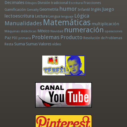
Decimales
División tradicional
Fracciones
Dibujos
Escritura
humor
Juego
Geometría
Infantil
Inglés
Gamificación
Genially
Lógica
lectoescritura
Lectura
Lengua
lenguaje
Matemáticas
Manualidades
multiplicación
numeración
México
Máquinas didácticas
Navidad
operaciones
Problemas
Producto
Paz
PDI
Resolución de Problemas
primaria
Suma
Sumas
Valores
Resta
vídeo