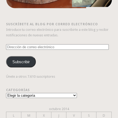
SUSCRÍBETE AL BLOG POR CORREO ELECTRÓNICO
Introduce tu correo electrónico para suscribirte a este blog y recibir
notificaciones de nuevas entradas.
Dirección
de
correo
Subscribir
electrónico
Únete a otros 7.610 suscriptores
CATEGORÍAS
Categorías
octubre 2014
L
M
X
J
V
S
D