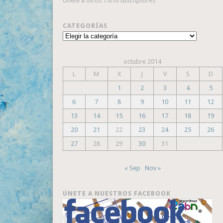
Únete a otros 7.610 suscriptores
CATEGORÍAS
Categorías
octubre 2014
L
M
X
J
V
S
D
1
2
3
4
5
6
7
8
9
10
11
12
13
14
15
16
17
18
19
20
21
22
23
24
25
26
27
28
29
30
31
« Sep
Nov »
ÚNETE A NUESTROS FACEBOOK