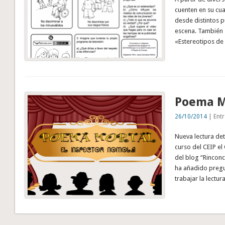
cuenten en su cua
desde distintos p
escena. También s
«Estereotipos de
Poema M
26/10/2014
| Entr
Nueva lectura det
curso del CEIP el
del blog “Rinconci
ha añadido preg
trabajar la lectur