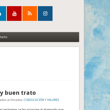
tacto
y buen trato
adas archivadas:
COEDUCACIÓN Y VALORES
rsas imágenes se les propone al alumnado que