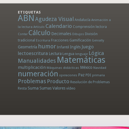
ETIQUETAS
ABN
Agudeza Visual
Andalucía
Animación a
Calendario
la lectura
Comprensión lectora
Artículo
Cálculo
Decimales
División
Dibujos
Contar
tradicional
Fracciones
Gamificación
Escritura
Genially
humor
Juego
Geometría
Infantil
Inglés
Lógica
lectoescritura
Lectura
Lengua
lenguaje
Matemáticas
Manualidades
multiplicación
México
Máquinas didácticas
Navidad
numeración
Paz
PDI
operaciones
primaria
Problemas
Producto
Resolución de Problemas
Suma
Sumas
Valores
Resta
vídeo