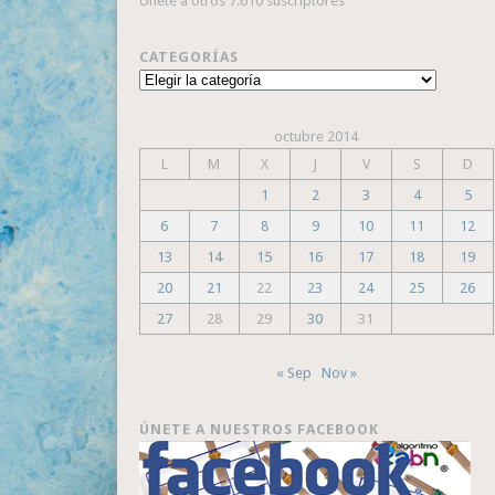
Únete a otros 7.610 suscriptores
CATEGORÍAS
Categorías
octubre 2014
L
M
X
J
V
S
D
1
2
3
4
5
6
7
8
9
10
11
12
13
14
15
16
17
18
19
20
21
22
23
24
25
26
27
28
29
30
31
« Sep
Nov »
ÚNETE A NUESTROS FACEBOOK