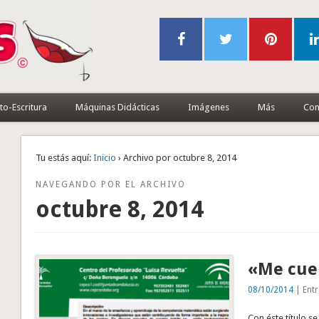
to-Escritura
Máquinas Didácticas
Imágenes
Más
Con
Tu estás aquí:
Inicio
› Archivo por octubre 8, 2014
NAVEGANDO POR EL ARCHIVO
octubre 8, 2014
«Me cue
08/10/2014
| Entr
Con éste título s