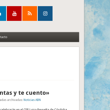
tacto
ntas y te cuento»
adas archivadas:
Noticias ABN
e celebrarán en el CEP Luisa Revuelta de Córdoba,