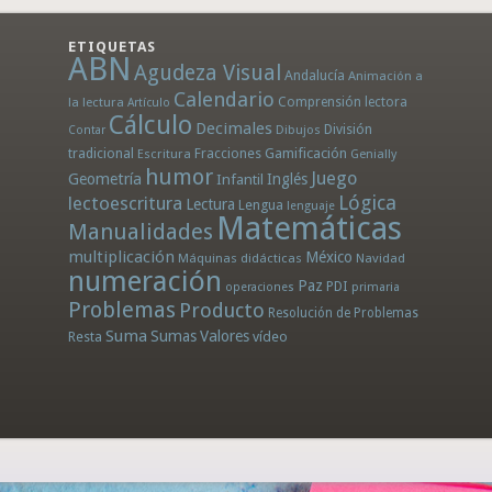
ETIQUETAS
ABN
Agudeza Visual
Andalucía
Animación a
Calendario
la lectura
Comprensión lectora
Artículo
Cálculo
Decimales
División
Dibujos
Contar
tradicional
Fracciones
Gamificación
Escritura
Genially
humor
Juego
Geometría
Infantil
Inglés
Lógica
lectoescritura
Lectura
Lengua
lenguaje
Matemáticas
Manualidades
multiplicación
México
Máquinas didácticas
Navidad
numeración
Paz
PDI
operaciones
primaria
Problemas
Producto
Resolución de Problemas
Suma
Sumas
Valores
Resta
vídeo