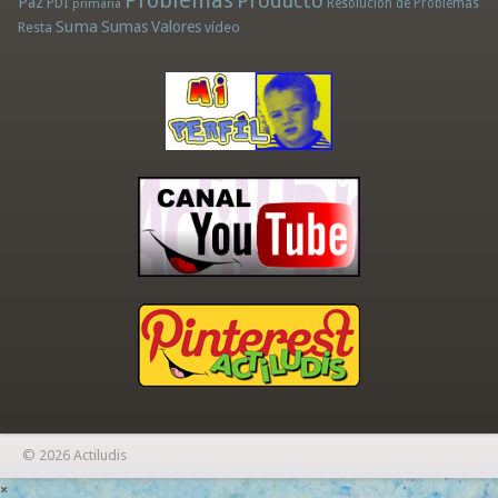
Problemas
Producto
Paz
PDI
Resolución de Problemas
primaria
Suma
Sumas
Valores
Resta
vídeo
© 2026 Actiludis
×