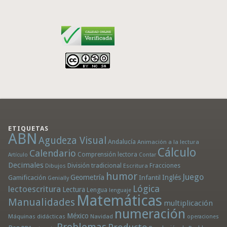
ETIQUETAS
ABN
Agudeza Visual
Andalucía
Animación a la lectura
Cálculo
Calendario
Comprensión lectora
Artículo
Contar
Decimales
División tradicional
Fracciones
Dibujos
Escritura
humor
Juego
Geometría
Infantil
Inglés
Gamificación
Genially
Lógica
lectoescritura
Lectura
Lengua
lenguaje
Matemáticas
Manualidades
multiplicación
numeración
México
Máquinas didácticas
Navidad
operaciones