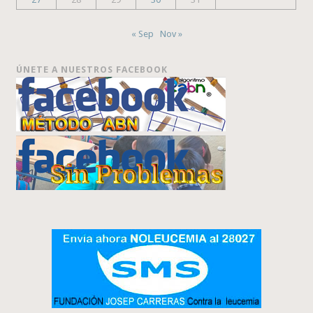
« Sep
Nov »
ÚNETE A NUESTROS FACEBOOK